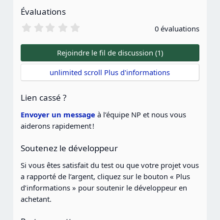
Évaluations
0
0 évaluations
.
0
0
Rejoindre le fil de discussion (1)
é
t
unlimited scroll Plus d'informations
o
i
l
Lien cassé ?
e
(
Envoyer un message
à l’équipe NP et nous vous
s
aiderons rapidement !
)
Soutenez le développeur
Si vous êtes satisfait du test ou que votre projet vous
a rapporté de l’argent, cliquez sur le bouton « Plus
d’informations » pour soutenir le développeur en
achetant.