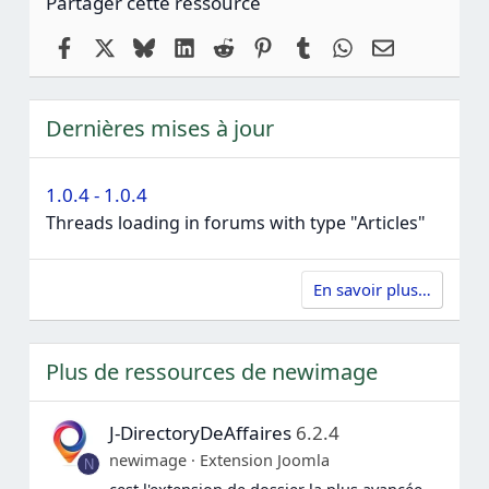
Partager cette ressource
Facebook
X
Bluesky
LinkedIn
Reddit
Pinterest
Tumblr
WhatsApp
Email
Dernières mises à jour
1.0.4 - 1.0.4
Threads loading in forums with type "Articles"
En savoir plus…
Plus de ressources de newimage
J-DirectoryDeAffaires
6.2.4
newimage
Extension Joomla
N