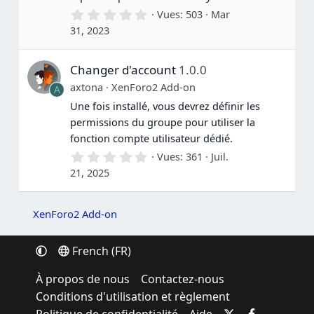
(
s
0
Vues
503
Mar
)
.
31, 2023
0
0
é
Changer d'account
1.0.0
t
o
axtona
XenForo2 Add-on
A
i
l
Une fois installé, vous devrez définir les
e
permissions du groupe pour utiliser la
(
s
fonction compte utilisateur dédié.
)
0
Vues
361
Juil.
.
21, 2025
0
0
é
t
XenForo2 Add-on
o
i
l
French (FR)
e
(
À propos de nous
Contactez-nous
s
)
Conditions d'utilisation et règlement