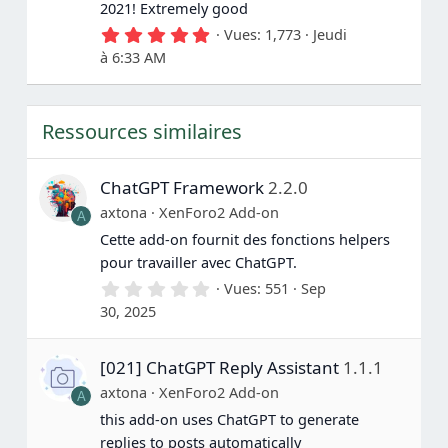
s
2021! Extremely good
)
5
Vues
1,773
Jeudi
.
à 6:33 AM
0
0
é
t
Ressources similaires
o
i
l
e
ChatGPT Framework
2.2.0
(
s
axtona
XenForo2 Add-on
A
)
Cette add-on fournit des fonctions helpers
pour travailler avec ChatGPT.
0
Vues
551
Sep
.
30, 2025
0
0
é
[021] ChatGPT Reply Assistant
1.1.1
t
o
axtona
XenForo2 Add-on
A
i
l
this add-on uses ChatGPT to generate
e
replies to posts automatically