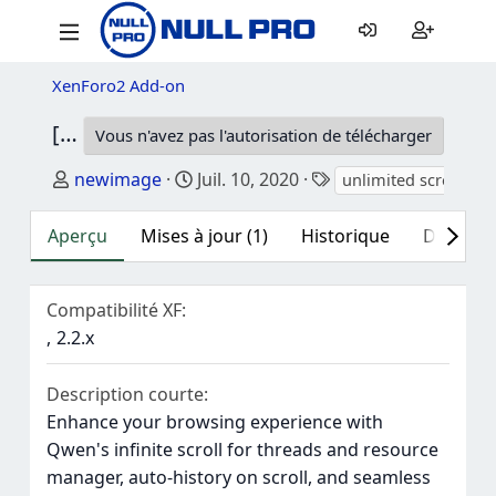
XenForo2 Add-on
[BS] / [021] Unlimited scroll
1.0.4
Vous n'avez pas l'autorisation de télécharger
Auteur
Date de création
Mots-clés
newimage
Juil. 10, 2020
unlimited scroll
Aperçu
Mises à jour (1)
Historique
Discussi
Compatibilité XF
2.2.x
Description courte
Enhance your browsing experience with
Qwen's infinite scroll for threads and resource
manager, auto-history on scroll, and seamless