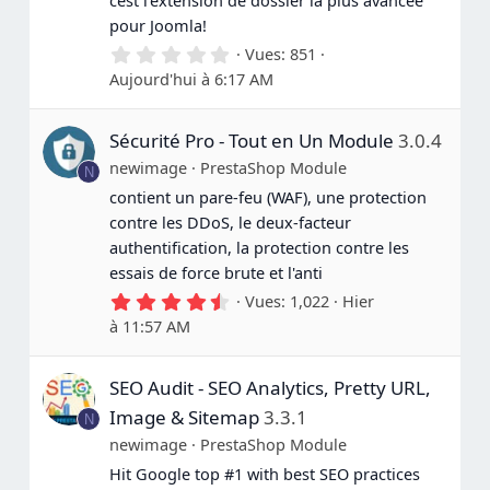
cest l'extension de dossier la plus avancée
pour Joomla!
0
Vues
851
.
Aujourd'hui à 6:17 AM
0
0
é
Sécurité Pro - Tout en Un Module
3.0.4
t
o
newimage
PrestaShop Module
N
i
l
contient un pare-feu (WAF), une protection
e
contre les DDoS, le deux-facteur
(
s
authentification, la protection contre les
)
essais de force brute et l'anti
4
Vues
1,022
Hier
.
à 11:57 AM
6
7
é
SEO Audit - SEO Analytics, Pretty URL,
t
o
Image & Sitemap
3.3.1
N
i
l
newimage
PrestaShop Module
e
Hit Google top #1 with best SEO practices
(