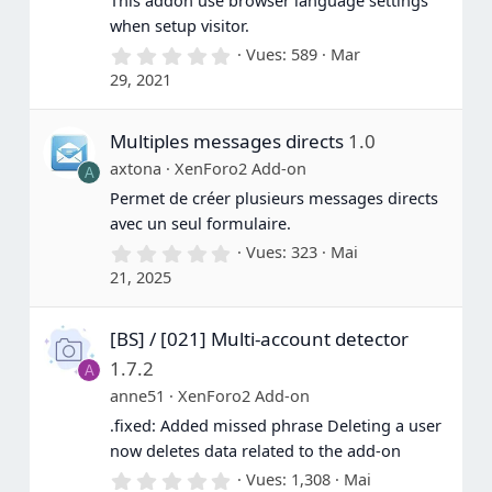
This addon use browser language settings
when setup visitor.
0
Vues
589
Mar
.
29, 2021
0
0
é
Multiples messages directs
1.0
t
o
axtona
XenForo2 Add-on
A
i
l
Permet de créer plusieurs messages directs
e
avec un seul formulaire.
(
s
0
Vues
323
Mai
)
.
21, 2025
0
0
é
[BS] / [021] Multi-account detector
t
o
1.7.2
A
i
l
anne51
XenForo2 Add-on
e
.fixed: Added missed phrase Deleting a user
(
s
now deletes data related to the add-on
)
0
Vues
1,308
Mai