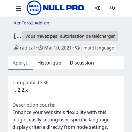
XenForo2 Add-on
[JUM] Multi Language
2.0.2
Vous n'avez pas l'autorisation de télécharger
Auteur
Date de création
Mots-clés
radical
Mai 10, 2021
multi language
[jum]
Aperçu
Historique
Discussion
Compatibilité XF
2.2.x
Description courte
Enhance your website's flexibility with this
plugin, easily setting user-specific language
display criteria directly from node settings.