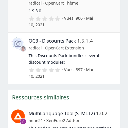
radical
OpenCart Thème
(
s
1.9.3.0
)
0
Vues
906
Mai
.
10, 2021
0
0
é
OC3 - Discounts Pack
1.5.1.4
t
o
radical
OpenCart Extension
i
l
This Discounts Pack bundles several
e
discount modules:
(
s
0
Vues
897
Mai
)
.
10, 2021
0
0
é
t
Ressources similaires
o
i
l
e
MultiLanguage Tool (STMLT2)
1.0.2
(
s
anne51
XenForo2 Add-on
A
)