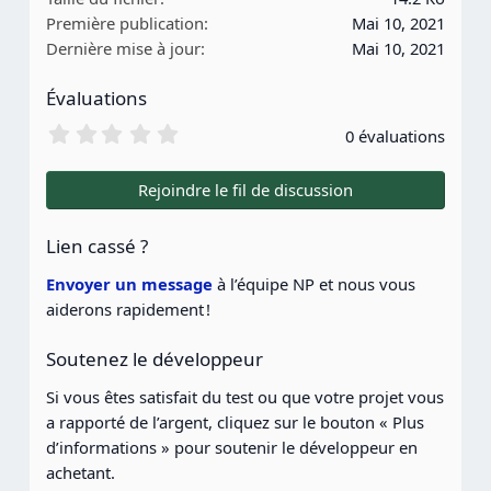
Première publication
Mai 10, 2021
o
Dernière mise à jour
Mai 10, 2021
n
s
Évaluations
:
0
0 évaluations
.
0
0
Rejoindre le fil de discussion
é
t
o
Lien cassé ?
i
l
Envoyer un message
à l’équipe NP et nous vous
e
aiderons rapidement !
(
s
)
Soutenez le développeur
Si vous êtes satisfait du test ou que votre projet vous
a rapporté de l’argent, cliquez sur le bouton « Plus
d’informations » pour soutenir le développeur en
achetant.