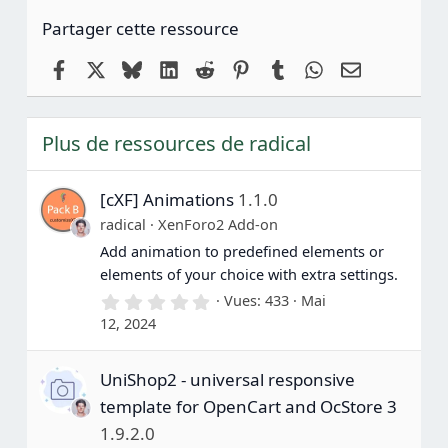
Partager cette ressource
Facebook
X
Bluesky
LinkedIn
Reddit
Pinterest
Tumblr
WhatsApp
Email
Plus de ressources de radical
[cXF] Animations
1.1.0
radical
XenForo2 Add-on
Add animation to predefined elements or
elements of your choice with extra settings.
0
Vues
433
Mai
.
12, 2024
0
0
é
UniShop2 - universal responsive
t
o
template for OpenCart and OcStore 3
i
l
1.9.2.0
e