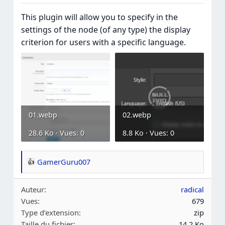
This plugin will allow you to specify in the
settings of the node (of any type) the display
criterion for users with a specific language.
01.webp
02.webp
28.6 Ko · Vues: 0
8.8 Ko · Vues: 0
GamerGuru007
R
é
Auteur
radical
a
Vues
679
c
Type d’extension
zip
t
Taille du fichier
14.2 Ko
i