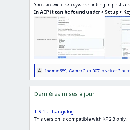
You can exclude keyword linking in posts cr
In ACP it can be found under > Setup > K
l1admin689
,
GamerGuru007
,
a.veli
et 3 aut
R
é
a
Dernières mises à jour
c
t
i
1.5.1 - changelog
o
This version is compatible with XF 2.3 only.
n
s