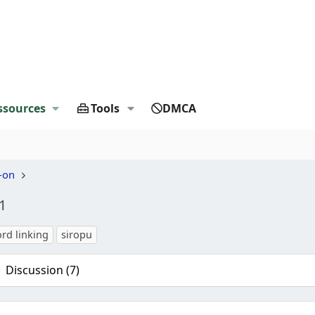
ssources
Tools
DMCA
-on
.1
clés
rd linking
siropu
Discussion (7)