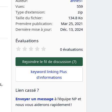
Auteur
anne51
Vues
559
Type d’extension
zip
Taille du fichier
134.8 Ko
Première publication
Mar 25, 2021
Dernière mise à jour
Déc. 13, 2024
Évaluations
0
0 évaluations
.
0
0
Rejoindre le fil de discussion (7)
é
t
keyword linking Plus 
o
d'informations
i
l
s,
e
Lien cassé ?
(
s
Envoyer un message
)
à l’équipe NP et
nous vous aiderons rapidement !