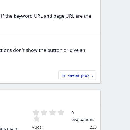
g if the keyword URL and page URL are the
ctions don't show the button or give an
En savoir plus…
0
0
.
évaluations
0
Vues
223
aits main
0