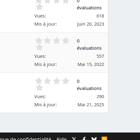
0
s
.
évaluations
)
0
Vues
618
0
é
Mis à jour
Juin 20, 2023
t
o
0
0
i
.
évaluations
l
0
e
Vues
557
0
(
é
Mis à jour
Mai 15, 2022
s
t
)
o
0
0
i
.
évaluations
l
0
e
Vues
290
0
(
é
Mis à jour
Mai 21, 2025
s
t
)
o
i
l
e
ique de confidentialité
Aide
R