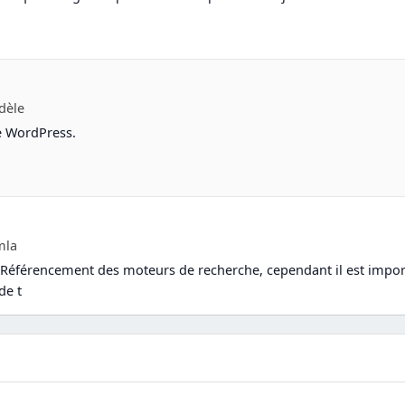
dèle
re WordPress.
mla
 Référencement des moteurs de recherche, cependant il est import
de t