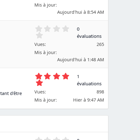
é
Mis à jour
t
Aujourd'hui à 8:54 AM
o
i
0
0
l
.
e
évaluations
0
(
Vues
265
0
s
é
Mis à jour
)
t
Aujourd'hui à 1:48 AM
o
i
5
1
l
.
e
évaluations
0
(
Vues
898
ant d'être
0
s
é
Mis à jour
Hier à 9:47 AM
)
t
o
i
l
e
(
0