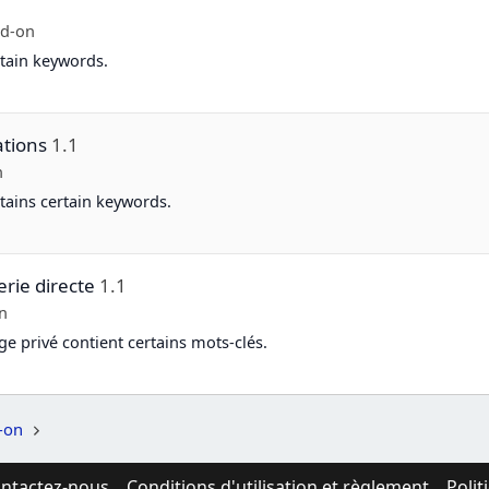
dd-on
rtain keywords.
tions
1.1
n
tains certain keywords.
erie directe
1.1
n
e privé contient certains mots-clés.
-on
ntactez-nous
Conditions d'utilisation et règlement
Polit