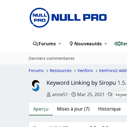
Forums
Nouveautés
Re
Derniers commentaires
Forums
Ressources
Xenforo
XenForo2 Add
Keyword Linking by Siropu
1.5
Auteur
Date de création
Mots-
anne51
Mar 25, 2021
keywo
Aperçu
Mises à jour (7)
Historique