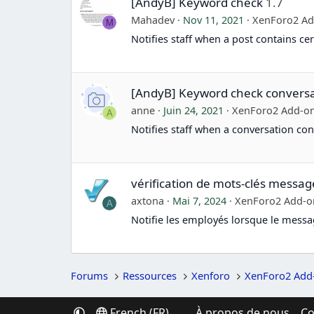
[AndyB] Keyword check
1.7
Mahadev
Nov 11, 2021
XenForo2 A
M
Notifies staff when a post contains ce
[AndyB] Keyword check conversa
anne
Juin 24, 2021
XenForo2 Add-o
A
Notifies staff when a conversation con
vérification de mots-clés messag
axtona
Mai 7, 2024
XenForo2 Add-o
A
Notifie les employés lorsque le messag
Forums
Ressources
Xenforo
XenForo2 Add
French (FR)
À propos de nous
Co