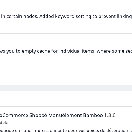
 in certain nodes. Added keyword setting to prevent linkin
ows you to empty cache for individual items, where some se
 WooCommerce Shoppé Manuélement Bamboo
1.3.0
dèle
utique en ligne impressionnante pour vos objets de décoration f