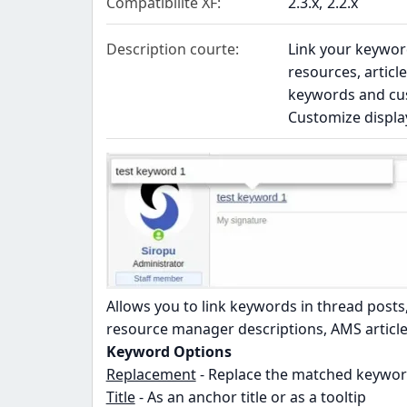
Compatibilité XF
2.3.x
2.2.x
Description courte
Link your keyword
resources, articl
keywords and cus
Customize displa
Allows you to link keywords in thread posts
resource manager descriptions, AMS articl
Keyword Options
Replacement
- Replace the matched keywor
Title
- As an anchor title or as a tooltip