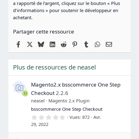
a rapporté de l’argent, cliquez sur le bouton « Plus
d’informations » pour soutenir le développeur en
achetant.
Partager cette ressource
Facebook
X
Bluesky
LinkedIn
Reddit
Pinterest
Tumblr
WhatsApp
Email
Plus de ressources de neasel
Magento2.x bsscommerce One Step
Checkout
2.2.6
N
neasel
Magento 2.x Plugin
bsscommerce One Step Checkout
0
Vues
872
Avr.
.
29, 2022
0
0
é