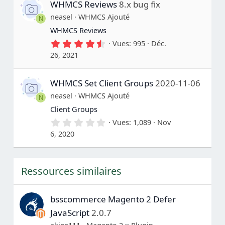
WHMCS Reviews
8.x bug fix
t
o
neasel
WHMCS Ajouté
N
i
l
WHMCS Reviews
e
4
Vues
995
Déc.
(
.
s
26, 2021
5
)
0
é
WHMCS Set Client Groups
2020-11-06
t
o
neasel
WHMCS Ajouté
N
i
l
Client Groups
e
0
Vues
1,089
Nov
(
.
s
6, 2020
0
)
0
é
t
Ressources similaires
o
i
l
e
bsscommerce Magento 2 Defer
(
s
JavaScript
2.0.7
)