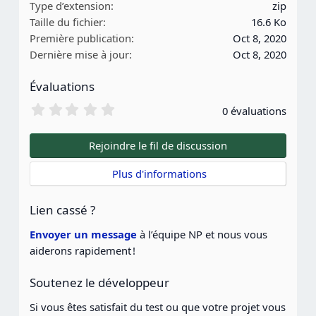
Type d’extension
zip
Taille du fichier
16.6 Ko
Première publication
Oct 8, 2020
Dernière mise à jour
Oct 8, 2020
Évaluations
0
0 évaluations
.
0
0
Rejoindre le fil de discussion
é
t
 Plus d'informations
o
i
l
Lien cassé ?
e
(
Envoyer un message
à l’équipe NP et nous vous
s
aiderons rapidement !
)
Soutenez le développeur
Si vous êtes satisfait du test ou que votre projet vous