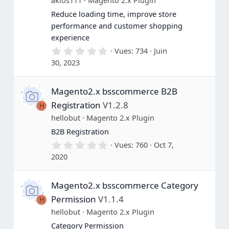
akios111
Magento 2.x Plugin
Reduce loading time, improve store
performance and customer shopping
experience
0
Vues
734
Juin
.
30, 2023
0
0
é
Magento2.x bsscommerce B2B
t
o
Registration
V1.2.8
H
i
l
hellobut
Magento 2.x Plugin
e
B2B Registration
(
s
0
Vues
760
Oct 7,
)
.
2020
0
0
é
Magento2.x bsscommerce Category
t
o
Permission
V1.1.4
H
i
l
hellobut
Magento 2.x Plugin
e
Category Permission
(