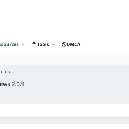
ssources
Tools
DMCA
-on
Views
2.0.9