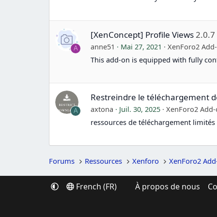
[XenConcept] Profile Views
2.0.7
anne51
Mai 27, 2021
XenForo2 Add
A
This add-on is equipped with fully con
Restreindre le téléchargement d
axtona
Juil. 30, 2025
XenForo2 Add-
A
ressources de téléchargement limités
Forums
Ressources
Xenforo
XenForo2 Add
French (FR)
À propos de nous
Co