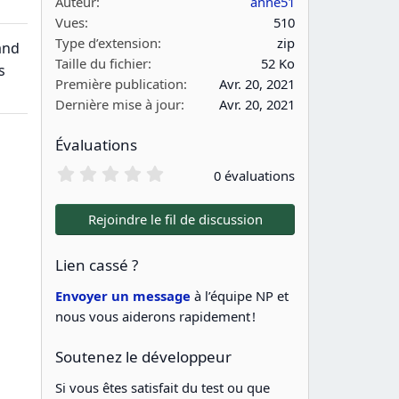
Auteur
anne51
Vues
510
Type d’extension
zip
and
Taille du fichier
52 Ko
s
Première publication
Avr. 20, 2021
Dernière mise à jour
Avr. 20, 2021
Évaluations
0
0 évaluations
.
0
0
Rejoindre le fil de discussion
é
t
o
Lien cassé ?
i
l
Envoyer un message
à l’équipe NP et
e
nous vous aiderons rapidement !
(
s
)
Soutenez le développeur
Si vous êtes satisfait du test ou que