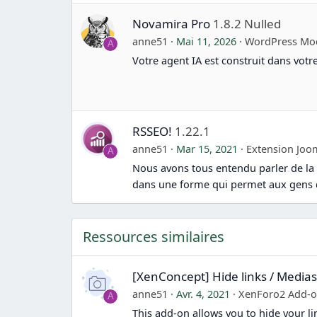
Novamira Pro
1.8.2 Nulled
anne51
Mai 11, 2026
WordPress Mo
A
Votre agent IA est construit dans vot
RSSEO!
1.22.1
anne51
Mar 15, 2021
Extension Joo
A
Nous avons tous entendu parler de la
dans une forme qui permet aux gens 
Ressources similaires
[XenConcept] Hide links / Medias
anne51
Avr. 4, 2021
XenForo2 Add-
A
This add-on allows you to hide your lin