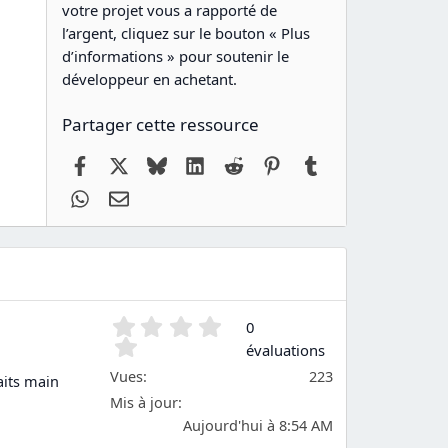
votre projet vous a rapporté de
l’argent, cliquez sur le bouton « Plus
d’informations » pour soutenir le
développeur en achetant.
Partager cette ressource
Facebook
X
Bluesky
LinkedIn
Reddit
Pinterest
Tumblr
WhatsApp
Email
0
0
.
évaluations
0
Vues
223
aits main
0
é
Mis à jour
t
Aujourd'hui à 8:54 AM
o