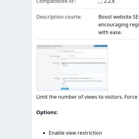
Compatibilité XF
2.2.x
Description courte
Boost website SEO
encouraging regi
with ease.
Limit the number of views to visitors. Force 
Options:
Enable view restriction