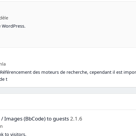
dèle
re WordPress.
mla
 Référencement des moteurs de recherche, cependant il est import
de t
 / Images (BbCode) to guests
2.1.6
on
k to visitors.