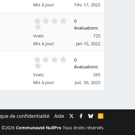
é
Mis à jour
Fév. 17, 2022
t
o
0
0
i
.
évaluations
l
0
e
Vues
725
0
(
é
Mis à jour
Jan 10, 2022
s
t
)
o
0
0
i
.
évaluations
l
0
e
Vues
265
0
(
é
Mis à jour
Juil. 30, 2025
s
t
)
o
i
l
e
ique de confidentialité
Aide
R
(
S
s
S
©2026
Communauté NullPro
Tous droits réservés.
)